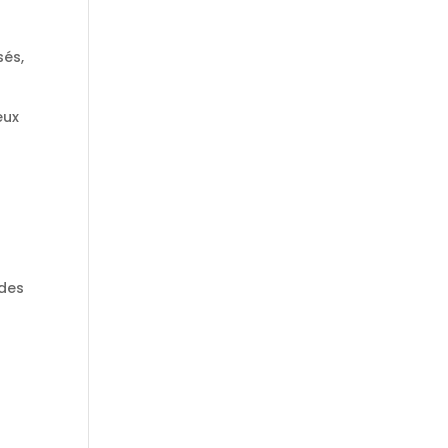
sés,
eux
 des