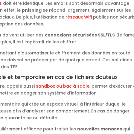
s
doit être identique. Les emails sont désormais davantage
n effet, le
phishing
se répand largement, également sur les
iaux. De plus, l’utilisation de
réseaux Wifi
publics non sécuri
rception des données.
s doivent utiliser des
connexions sécurisées SSL/TLS
(le fam
lus, il est impératif de les chiffrer.
ettant d’automatiser le chiffrement des données en toute
ne doivent se préoccuper de quoi que ce soit. Ces solutions
des TPE.
solé et temporaire en cas de fichiers douteux
ire, appelé aussi
sandbox ou bac à sable
, permet d’exécuter
mettre en danger son système d’information.
entaire qui crée un espace virtuel, à l’intérieur duquel le
uteuse afin d’analyser son comportement. En cas de danger
en quarantaine ou détruite.
ulièrement efficace pour traiter les
nouvelles menaces
qui