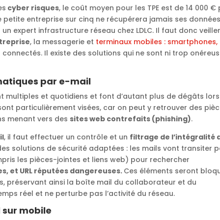
es
cyber risques
, le coût moyen pour les TPE est de 14 000 €
e petite entreprise sur cinq ne récupérera jamais ses donnée
 expert infrastructure réseau chez LDLC. Il faut donc veille
treprise
, la messagerie et
terminaux mobiles : smartphones,
 connectés. Il existe des solutions qui ne sont ni trop onéreu
matiques par e-mail
t multiples et quotidiens et font d’autant plus de dégâts lor
 sont particulièrement visées, car on peut y retrouver des piè
ns menant vers des
sites web contrefaits (phishing)
.
il
, il faut effectuer un contrôle et un
filtrage de l’intégralité
 des solutions de sécurité adaptées : les mails vont transiter 
mpris les pièces-jointes et liens web) pour rechercher
s, et URL réputées dangereuses.
Ces éléments seront bloq
 préservant ainsi la boîte mail du collaborateur et du
emps réel et ne perturbe pas l’activité du réseau.
 sur mobile