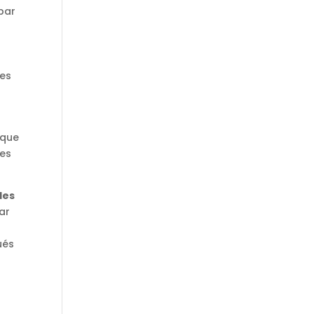
 par
s
r
ses
sque
ces
 des
par
ués