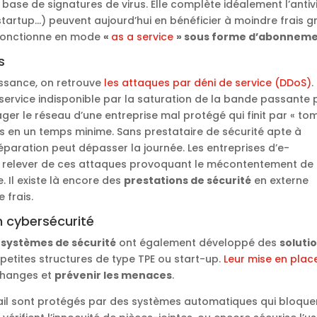
base de signatures de virus. Elle complète idéalement l’antiv
, startup…) peuvent aujourd’hui en bénéficier à moindre frais 
onctionne en mode
«
as a service
» sous forme d’abonneme
s
ssance, on retrouve
les attaques par déni de service (DDoS)
.
service indisponible par la saturation de la bande passante 
ger le réseau d’une entreprise mal protégé qui finit par « to
 en un temps minime. Sans prestataire de sécurité apte à
réparation peut dépasser la journée. Les entreprises d’e-
relever de ces attaques provoquant le mécontentement de 
. Il existe là encore des
prestations de sécurité
en externe
 frais.
en cybersécurité
s systèmes de sécurité
ont également développé des
soluti
 petites structures de type TPE ou start-up.
Leur mise en plac
changes et
prévenir les menaces
.
mail sont protégés par des systèmes automatiques qui bloque