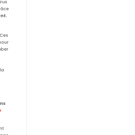
irus
grâce
nt.
 Ces
pour
mber
la
ons
e
nt