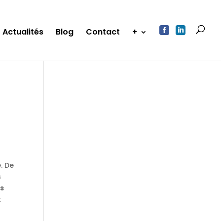


Actualités
Blog
Contact
+
. De
s
es
t