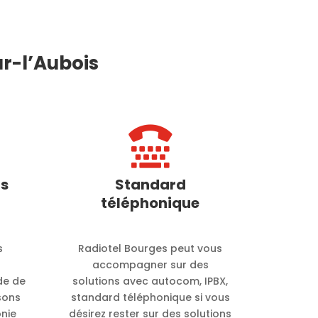
r-l’Aubois

s
Standard
téléphonique
s
Radiotel Bourges peut vous
e
accompagner sur des
de de
solutions avec autocom, IPBX,
sons
standard téléphonique si vous
onie
désirez rester sur des solutions