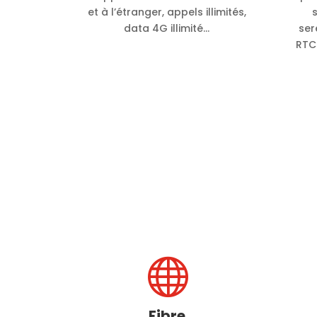
et à l’étranger, appels illimités,
data 4G illimité…
ser
RTC 

Fibre