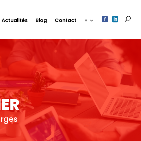


Actualités
Blog
Contact
+
HER
urges