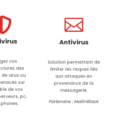


ivirus
Antivirus
égez vos
Solution permettant de
uctures des
limiter les risques liés
 de virus ou
aux attaques en
menaces sur
provenance de la
ble de vos
messagerie.
serveurs, pc,
Partenaire : MailInBlack
phones.