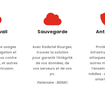


wall
Sauvegarde
Ant
es usages
Avec Radiotel Bourges,
Prot
vigation et
trouvez la solution
infrastr
us contre
pour garantir l’intégrité
attaques
 et autres
de vos données, de
autres 
ntrusion.
vos serveurs et de vos
l’ensem
pc.
médias : 
smart
Partenaire : BEEMO