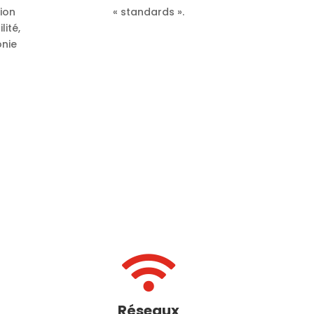
ion
« standards ».
ité,
onie

Réseaux