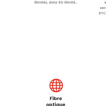
illimités, data 4G illimité…
ser
RTC 

Fibre
optique