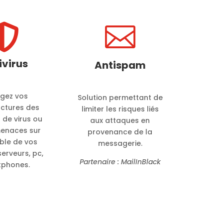


ivirus
Antispam
égez vos
Solution permettant de
uctures des
limiter les risques liés
 de virus ou
aux attaques en
menaces sur
provenance de la
ble de vos
messagerie.
serveurs, pc,
Partenaire : MailInBlack
phones.