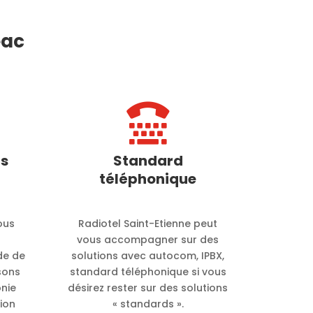
eac

s
Standard
téléphonique
ous
Radiotel Saint-Etienne peut
e
vous accompagner sur des
de de
solutions avec autocom, IPBX,
sons
standard téléphonique si vous
onie
désirez rester sur des solutions
ion
« standards ».