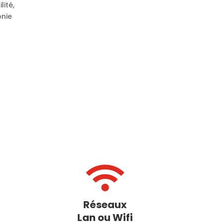
ité,
onie

Réseaux
Lan ou Wifi