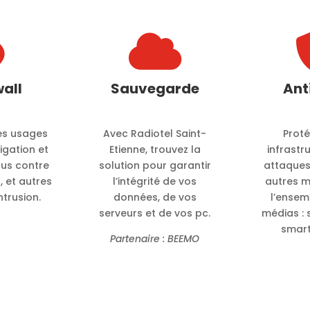


wall
Sauvegarde
Ant
es usages
Avec Radiotel Saint-
Prot
vigation et
Etienne, trouvez la
infrastr
us contre
solution pour garantir
attaques
 et autres
l’intégrité de vos
autres 
ntrusion.
données, de vos
l’ensem
serveurs et de vos pc.
médias : 
smart
Partenaire : BEEMO