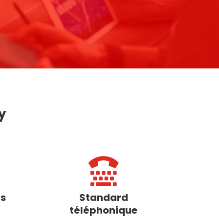
y

s
Standard
téléphonique