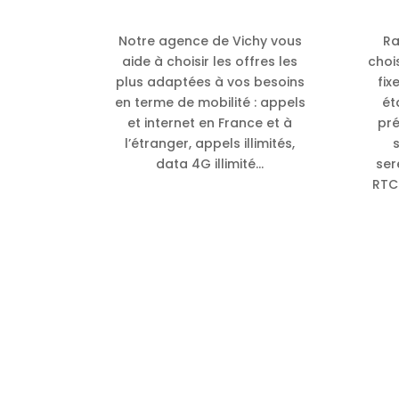
Notre agence de Vichy vous
Ra
aide à choisir les offres les
choi
plus adaptées à vos besoins
fix
en terme de mobilité :
appels
ét
et internet en France et à
pr
l’étranger, appels illimités,
data 4G illimité…
ser
RTC 