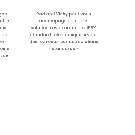
gne
Radiotel Vichy peut vous
otre
accompagner sur des
ous
solutions avec autocom, IPBX,
s de
standard téléphonique si vous
 en
désirez rester sur des solutions
oins
« standards ».
l, de