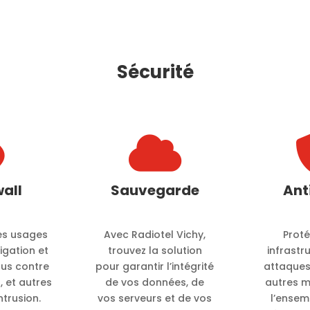
Sécurité


wall
Sauvegarde
Ant
es usages
Avec Radiotel Vichy,
Prot
vigation et
trouvez la solution
infrastr
us contre
pour garantir l’intégrité
attaques
 et autres
de vos données, de
autres 
ntrusion.
vos serveurs et de vos
l’ensem