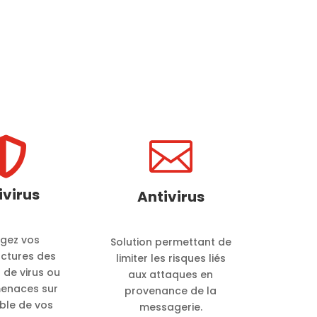


ivirus
Antivirus
égez vos
Solution permettant de
uctures des
limiter les risques liés
 de virus ou
aux attaques en
menaces sur
provenance de la
ble de vos
messagerie.